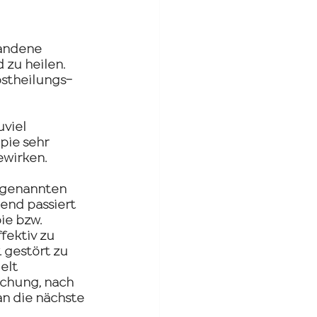
andene 
 zu heilen. 
bstheilungs-
viel 
pie sehr 
ewirken.
ogenannten 
end passiert 
ie bzw. 
ektiv zu 
gestört zu 
elt 
echung, nach 
an die nächste 