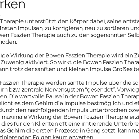
irken
4
Therapie unterstützt den Körper dabei, seine entst
nsten Impulsen, zu korrigieren, neu zu sortieren und
wen Faszien Therapie auch zu den sogenannten Sel
hoden.
tige Wirkung der Bowen Faszien Therapie wird ein Zu
Zuwenig aktiviert. So wirkt die Bowen Faszien Thera
ann trotz der sanften und kleinen Impulse Großes b
 Faszien Therapie werden sanfte Impulse über die s
irn bzw. zentrale Nervensystem "gesendet“. Vorwieg
en. Die wertvolle Pause in der Bowen Faszien Therap
cht es dem Gehirn die Impulse bestmöglich und eff
durch den nachfolgenden Impuls unterbrochen bzw. 
 maximale Wirkung der Bowen Faszien Therapie erzi
dies für den Klienten oft eine irritierende Unterbr
as Gehirn die ersten Prozesse in Gang setzt, kann m
szinierenden Folgen kaum erwarten.​