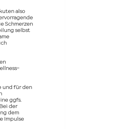
kuten also 
hervorragende 
ie Schmerzen 
ilung selbst 
ame 
ch 
en 
ellness-
 und für den 
n 
ne ggfs. 
Bei der 
ung dem 
e Impulse 