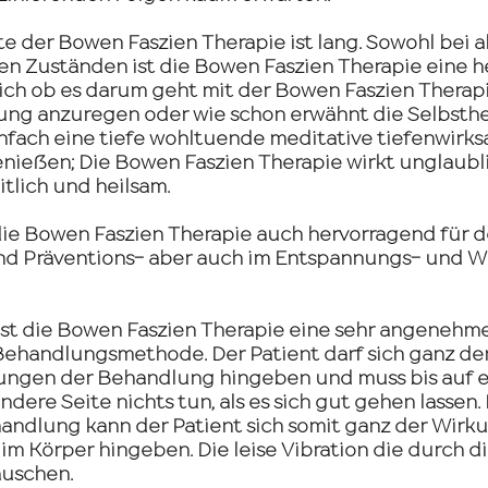
te der Bowen Faszien Therapie ist lang. Sowohl bei a
en Zuständen ist die Bowen Faszien Therapie eine 
ich ob es darum geht mit der Bowen Faszien Therap
ilung anzuregen oder wie schon erwähnt die Selbsthe
nfach eine tiefe wohltuende meditative tiefenwirks
ießen; Die Bowen Faszien Therapie wirkt unglaubli
tlich und heilsam.
die Bowen Faszien Therapie auch hervorragend für d
und Präventions- aber auch im Entspannungs- und W
ist die Bowen Faszien Therapie eine sehr angenehme
Behandlungsmethode. Der Patient darf sich ganz de
ngen der Behandlung hingeben und muss bis auf ei
ere Seite nichts tun, als es sich gut gehen lassen. 
andlung kann der Patient sich somit ganz der Wirk
im Körper hingeben. Die leise Vibration die durch di
auschen.