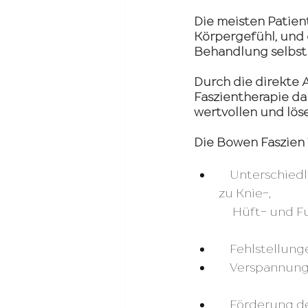
Die meisten Patien
Körpergefühl, und 
Behandlung selbst 
Durch die direkte 
Faszientherapie da
wertvollen und lös
Die Bowen Faszien 
    Unterschiedlichste Schmerzzustände von Migräne, über Rückenschmerzen bis 
zu Knie-,
              Hü
    Fehlstel
    Verspann
    Förderung der Durchblutung und des Lymphfluss für ein gesteigertes 