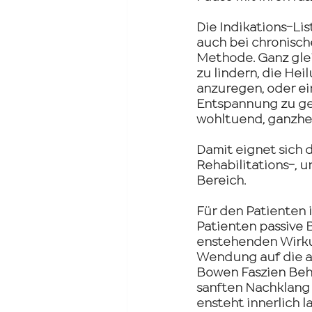
Die Indikations-Lis
auch bei chronisch
Methode. Ganz gle
zu lindern, die He
anzuregen, oder ei
Entspannung zu gen
wohltuend, ganzhei
Damit eignet sich 
Rehabilitations-, 
Bereich.
Für den Patienten 
Patienten passive 
enstehenden Wirku
Wendung auf die and
Bowen Faszien Beh
sanften Nachklang 
ensteht innerlich l