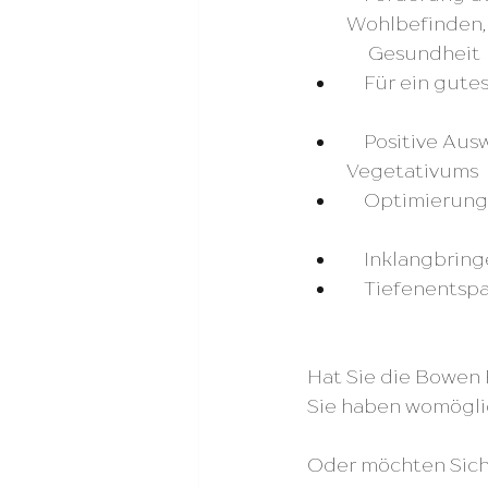
Wohlbefinden, 
              Gesundheit
    Für ein g
    Positive Auswirkungen auf das Nervensystems und den damit verbundenen 
Vegetativums
    Optimier
    Inklangbr
    Tiefenent
Hat Sie die Bowen
Sie haben womögli
Oder möchten Sich,