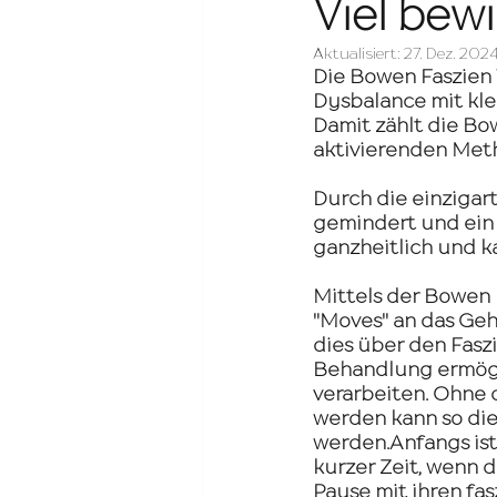
Viel bew
Aktualisiert:
27. Dez. 202
Die Bowen Faszien 
Dysbalance mit klei
Damit zählt die Bo
aktivierenden Met
Durch die einzigar
gemindert und ein 
ganzheitlich und k
​Mittels der Bowen
"Moves" an das Geh
dies über den Faszi
Behandlung ermögli
verarbeiten. Ohne 
werden kann so die
werden.Anfangs ist 
kurzer Zeit, wenn d
Pause mit ihren fa