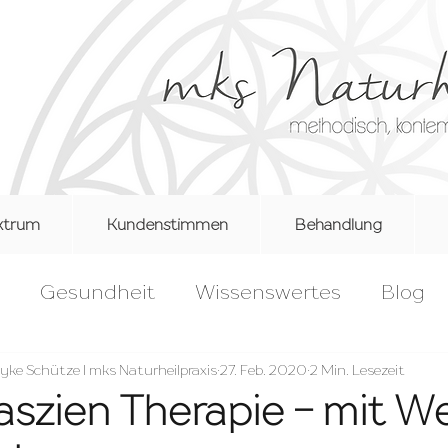
ektrum
Kundenstimmen
Behandlung
Gesundheit
Wissenswertes
Blog
Praxisbedarf für KollegInnen
Outdoor
yke Schütze I mks Naturheilpraxis
27. Feb. 2020
2 Min. Lesezeit
szien Therapie - mit W