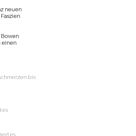
nz neuen 
Faszien 
e Bowen 
 einen 
tes