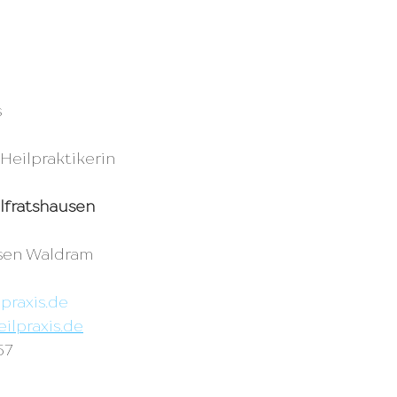
s
Heilpraktikerin
lfratshausen
sen Waldram
praxis.de
ilpraxis.de
57