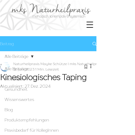
Beitrag
Alle Beiträge
Naturheilpraxis Mayke Schütze I mks Naturheilpraxis
Alle Beiträge
12. Juni 2023
1 Min. Lesezeit
Kinesiologisches Taping
Methoden
Aktualisiert:
27. Dez. 2024
Gesundheit
Wissenswertes
Blog
Produktempfehlungen
Praxisbedarf für KollegInnen