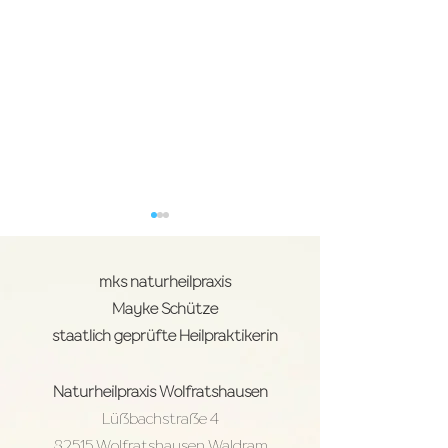
mks naturheilpraxis
Mayke Schütze
staatlich geprüfte Heilpraktikerin
Systemisches
Die Craniosacra
Naturheilpraxis
Wolfratshausen
Aufstellen I
Therapie
Familienaufstellungen
Lüßbachstraße 4
82515 Wolfratshausen Waldram