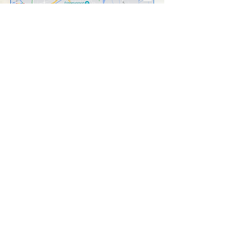
Standort Kiefersfelden in
Google Maps öffnen
© 2024 by Mayke
Datenschutz
Schütze
(Fotografien Praxisräume
Impress
um
& Portrait
AGB
@Susanne Schramke
Photography and Film)
Kontakt