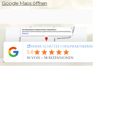
Google Maps öffnen
© 2024 by Mayke
Datenschutz
Schütze
(Fotografien Praxisräume
Impress
um
& Portrait
AGB
@Susanne Schramke
Photography and Film)
Kontakt