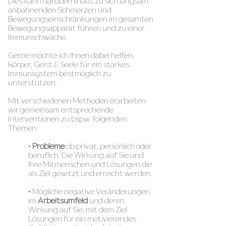
Dies kann darüberhinaus zu sich langsam
anbahnenden Schmerzen und
Bewegungseinschränkungen im gesamten
Bewegungsapparat führen und zu einer
Immunschwäche.
Gerne möchte ich Ihnen dabei helfen,
Körper, Geist & Seele für ein starkes
Immunsystem bestmöglich zu
unterstützen.
Mit verschiedenen Methoden erarbeiten
wir gemeinsam entsprechende
Interventionen zu bspw. folgenden
Themen:
•
Probleme
ob privat, persönlich oder
beruflich. Die Wirkung auf Sie und
Ihre Mitmenschen und Lösungen die
als Ziel gesetzt und erreicht werden
.
• Mögliche negative Veränderungen
im
Arbeitsumfeld
und deren
Wirkung auf Sie, mit dem Ziel
Lösungen für ein motivierendes