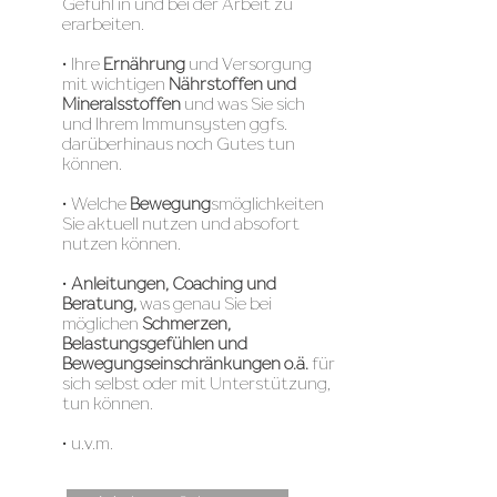
Gefühl in und bei der Arbeit zu
erarbeiten.
• Ihre
Ernährung
und Versorgung
mit wichtigen
Nährstoffen und
Mineralsstoffen
und was Sie sich
und Ihrem Immunsysten ggfs.
darüberhinaus noch Gutes tun
können.
• Welche
Bewegung
smöglichkeiten
Sie aktuell nutzen und absofort
nutzen können.
•
Anleitungen, Coaching und
Beratung,
was genau Sie bei
möglichen
Schmerzen,
Belastungsgefühlen und
Bewegungseinschränkungen o.ä.
für
sich selbst oder mit Unterstützung,
tun können.
• u.v.m.