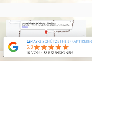
© 2024 by Mayke
Datenschutz
Schütze
(Fotografien Praxisräume
Impress
um
& Portrait
AGB
@Susanne Schramke
Photography and Film)
Kontakt